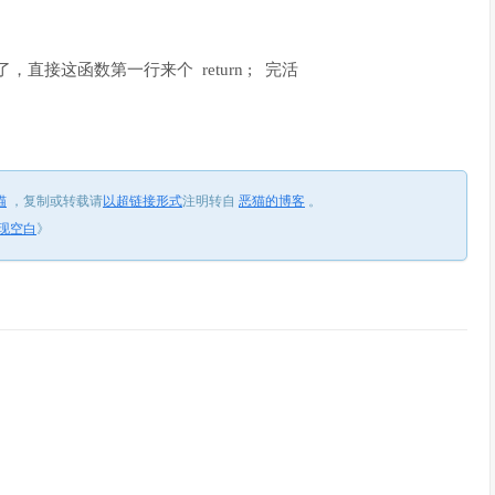
接这函数第一行来个 return ; 完活
猫
，
复制或转载请
以超链接形式
注明转自
恶猫的博客
。
出现空白
》