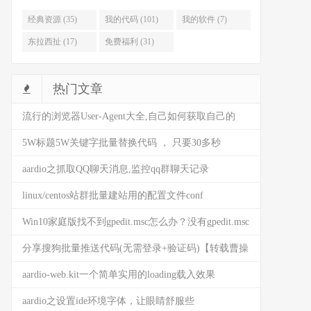
经典资源 (35)
我的代码 (101)
我的软件 (7)
东拉西扯 (17)
免费福利 (31)
热门文章
流行的浏览器User-Agent大全,自己如何获取自己的
user-agent
5W标题5W关键字批量替换代码 ， 只要30多秒
(AARDIO代码)
aardio之抓取QQ聊天消息,监控qq群聊天记录
linux/centos站群批量建站用的配置文件conf
Win10家庭版找不到gpedit.msc怎么办？没有gpedit.msc
是什么情况？来这看看解决方法
分享搜狗批量推送代码(无需登录+验证码)【转载曹操
BG】
aardio-web.kit一个简单实用的loading载入效果
(HTML5)
aardio之设置ide环境字体，让眼睛舒服些