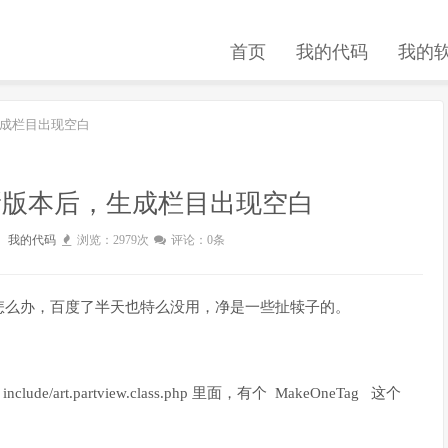
首页
我的代码
我的
，生成栏目出现空白
台更新版本后，生成栏目出现空白
：
我的代码
浏览：2979次
评论：0条
空白怎么办，百度了半天也特么没用，净是一些扯犊子的。
t.partview.class.php 里面，有个 MakeOneTag 这个