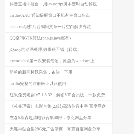
抖音直播中控台，用javascript脚本定时自动解说
aardio/AAU 通知提醒窗口不抢占主窗口焦点
dedecms织梦后台编辑文章一片空白解决办法
QQ空间GTK算法(php,js,java都有）
jQuery的动画处理,效果很不错［转载］
memcached第一次安装笔记，原题为windows上
phpstudy配置memcache
简单的新闻标题采集，备注一下用
aardio完整的注册验证以及使用
红果免费短剧 v7.1.8.32，解锁VIP会员版，一款免费
视频看短剧软件
《苏菲玛索》电影合集(23部)高清英音中字 百度网盘
下载
杰森S坦森超清电影合集40部，夸克网盘分享
天涯神贴合集28G无广告清爽，夸克百度网盘分享