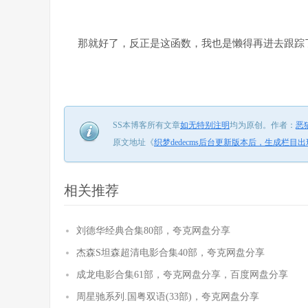
那就好了，反正是这函数，我也是懒得再进去跟踪了，直
SS本博客所有文章
如无特别注明
均为原创。
作者：
恶
原文地址《
织梦dedecms后台更新版本后，生成栏目
相关推荐
刘德华经典合集80部，夸克网盘分享
杰森S坦森超清电影合集40部，夸克网盘分享
成龙电影合集61部，夸克网盘分享，百度网盘分享
周星驰系列.国粤双语(33部)，夸克网盘分享