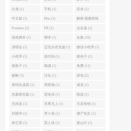
分身 (1)
手机 (1)
安卓 (1)
中文版 (1)
Mac (1)
解锁.视频剪辑
(1)
Premiere (2)
PR (1)
点击器 (1)
游戏脚本 (1)
脚本 (1)
全集 (10)
演唱会 (1)
迈克尔杰克逊 (1)
微信小程序 (1)
小程序 (1)
源代码 (1)
摇色子 (1)
摇骰子 (1)
喝酒 (1)
免费 (11)
破解 (5)
汉化 (1)
抓包 (2)
密码生成器 (1)
周星驰 (1)
成龙 (1)
杰森斯坦森 (1)
雷洛传 (1)
暗战 (1)
无间道 (1)
至尊无上 (1)
天若有情 (1)
刘德华 (1)
李小龙 (1)
僵尸先生 (1)
林正英 (1)
恶人传 (1)
釜山行 (1)