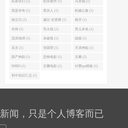
坏家伙们 (1)
犯罪都市 (1)
马东锡 (1)
我是传奇 (1)
黑衣人 (1)
机械公敌 (1)
独立日 (1)
威尔·史密斯 (1)
狼牙 (1)
夺帅 (1)
导火线 (1)
男儿本色 (1)
流浪地球 (1)
杀破狼 (1)
战狼 (1)
吴京 (1)
张国荣 (1)
天涯神贴 (1)
国产神剧 (1)
恐怖电影 (1)
豆瓣 (2)
IMBD (1)
豆瓣电影 (1)
付费ppt模板 (1)
初中知识汇总 (1)
，新闻，只是个人博客而已