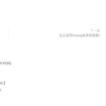
下一篇
怎么使用ffmpeg来录制视频?
IO代码)
BG】
)