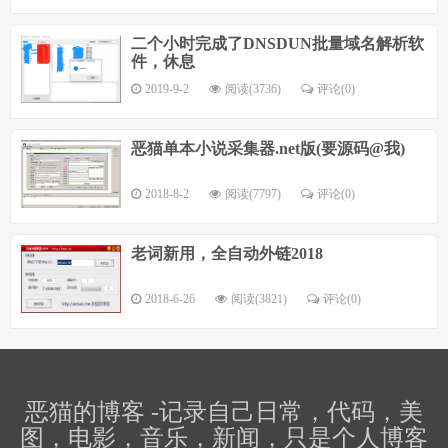
二个小时完成了DNSDUN批量域名解析软
件，休息
2019-9-2
阅读(3736)
评论(
0
)
恶猫单本小说采集器.net版(要源码@我)
2018-8-2
阅读(7797)
评论(
0
)
老词新用，全自动外链2018
2018-6-26
阅读(3821)
评论(
0
)
恶猫的博客 -记录自己日常，代码，美
图，电影，音乐，新闻，只是个人博客