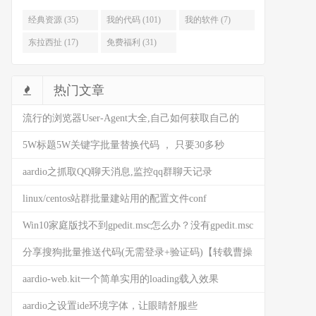
经典资源 (35)
我的代码 (101)
我的软件 (7)
东拉西扯 (17)
免费福利 (31)
热门文章
流行的浏览器User-Agent大全,自己如何获取自己的
user-agent
5W标题5W关键字批量替换代码 ， 只要30多秒
(AARDIO代码)
aardio之抓取QQ聊天消息,监控qq群聊天记录
linux/centos站群批量建站用的配置文件conf
Win10家庭版找不到gpedit.msc怎么办？没有gpedit.msc
是什么情况？来这看看解决方法
分享搜狗批量推送代码(无需登录+验证码)【转载曹操
BG】
aardio-web.kit一个简单实用的loading载入效果
(HTML5)
aardio之设置ide环境字体，让眼睛舒服些