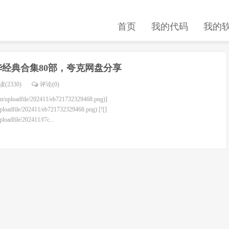
首页
我的代码
我的
华经典合集80部，夸克网盘分享
(2330)
评论(
0
)
ent/uploadfile/202411/eb721732329468.png)]
uploadfile/202411/eb721732329468.png) [![]
ploadfile/202411/f7c...