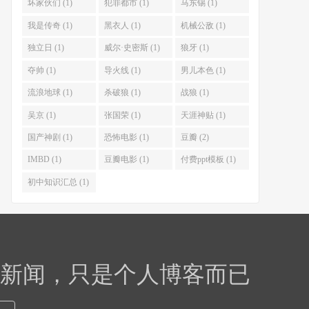
坏家伙们 (1)
犯罪都市 (1)
马东锡 (1)
我是传奇 (1)
黑衣人 (1)
机械公敌 (1)
独立日 (1)
威尔·史密斯 (1)
狼牙 (1)
夺帅 (1)
导火线 (1)
男儿本色 (1)
流浪地球 (1)
杀破狼 (1)
战狼 (1)
吴京 (1)
张国荣 (1)
天涯神贴 (1)
国产神剧 (1)
恐怖电影 (1)
豆瓣 (2)
IMBD (1)
豆瓣电影 (1)
付费ppt模板 (1)
初中知识汇总 (1)
，新闻，只是个人博客而已