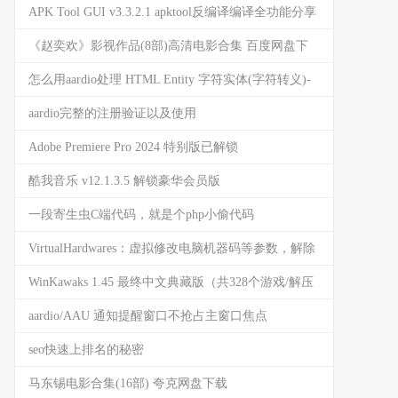
APK Tool GUI v3.3.2.1 apktool反编译编译全功能分享
《赵奕欢》影视作品(8部)高清电影合集 百度网盘下
载
怎么用aardio处理 HTML Entity 字符实体(字符转义)-
编码和解码函数都有
aardio完整的注册验证以及使用
Adobe Premiere Pro 2024 特别版已解锁
酷我音乐 v12.1.3.5 解锁豪华会员版
一段寄生虫C端代码，就是个php小偷代码
VirtualHardwares：虚拟修改电脑机器码等参数，解除
某些软件绑机限制
WinKawaks 1.45 最终中文典藏版（共328个游戏/解压
即玩）
aardio/AAU 通知提醒窗口不抢占主窗口焦点
seo快速上排名的秘密
马东锡电影合集(16部) 夸克网盘下载