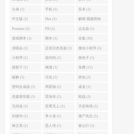
分身 (1)
手机 (1)
安卓 (1)
中文版 (1)
Mac (1)
解锁.视频剪辑
(1)
Premiere (2)
PR (1)
点击器 (1)
游戏脚本 (1)
脚本 (1)
全集 (10)
演唱会 (1)
迈克尔杰克逊 (1)
微信小程序 (1)
小程序 (1)
源代码 (1)
摇色子 (1)
摇骰子 (1)
喝酒 (1)
免费 (11)
破解 (5)
汉化 (1)
抓包 (2)
密码生成器 (1)
周星驰 (1)
成龙 (1)
杰森斯坦森 (1)
雷洛传 (1)
暗战 (1)
无间道 (1)
至尊无上 (1)
天若有情 (1)
刘德华 (1)
李小龙 (1)
僵尸先生 (1)
林正英 (1)
恶人传 (1)
釜山行 (1)