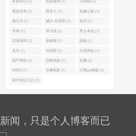
坏家伙们 (1)
犯罪都市 (1)
马东锡 (1)
我是传奇 (1)
黑衣人 (1)
机械公敌 (1)
独立日 (1)
威尔·史密斯 (1)
狼牙 (1)
夺帅 (1)
导火线 (1)
男儿本色 (1)
流浪地球 (1)
杀破狼 (1)
战狼 (1)
吴京 (1)
张国荣 (1)
天涯神贴 (1)
国产神剧 (1)
恐怖电影 (1)
豆瓣 (2)
IMBD (1)
豆瓣电影 (1)
付费ppt模板 (1)
初中知识汇总 (1)
，新闻，只是个人博客而已