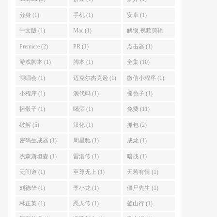
分身 (1)
手机 (1)
安卓 (1)
中文版 (1)
Mac (1)
解锁.视频剪辑
(1)
Premiere (2)
PR (1)
点击器 (1)
游戏脚本 (1)
脚本 (1)
全集 (10)
演唱会 (1)
迈克尔杰克逊 (1)
微信小程序 (1)
小程序 (1)
源代码 (1)
摇色子 (1)
摇骰子 (1)
喝酒 (1)
免费 (11)
破解 (5)
汉化 (1)
抓包 (2)
密码生成器 (1)
周星驰 (1)
成龙 (1)
杰森斯坦森 (1)
雷洛传 (1)
暗战 (1)
无间道 (1)
至尊无上 (1)
天若有情 (1)
刘德华 (1)
李小龙 (1)
僵尸先生 (1)
林正英 (1)
恶人传 (1)
釜山行 (1)