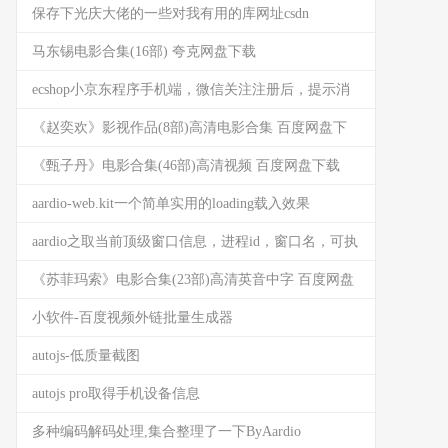
保存下光庆大佬的一些对我有用的库网址csdn
马东锡电影合集(16部) 夸克网盘下载
ecshop小京东程序手机端，微信关注注册后，提示消
息里带用户微信昵称
《赵奕欢》影视作品(8部)高清电影合集 百度网盘下
载
《甄子丹》电影合集(46部)高清视频 百度网盘下载
aardio-web.kit一个简单实用的loading载入效果
(HTML5)
aardio之取当前顶级窗口信息，进程id，窗口名，可执
行文件名
《苏菲玛索》电影合集(23部)高清英音中字 百度网盘
下载
小软件-百度视频外链批量生成器
autojs-低质量截图
autojs pro取得手机设备信息
多种编码解码处理,集合整理了一下ByAardio