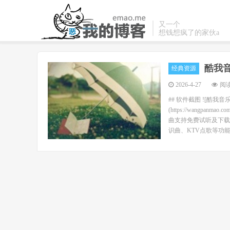
又一个
想钱想疯了的家伙a
酷我音
经典资源
2026-4-27
阅读
## 软件截图 ![酷我音乐 
(https://wangpanma
曲支持免费试听及下载
识曲、KTV点歌等功能。