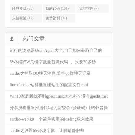
经典资源 (35)
我的代码 (101)
我的软件 (7)
东拉西扯 (17)
免费福利 (31)
热门文章
流行的浏览器User-Agent大全,自己如何获取自己的
user-agent
5W标题5W关键字批量替换代码 ， 只要30多秒
(AARDIO代码)
aardio之抓取QQ聊天消息,监控qq群聊天记录
linux/centos站群批量建站用的配置文件conf
Win10家庭版找不到gpedit.msc怎么办？没有gpedit.msc
是什么情况？来这看看解决方法
分享搜狗批量推送代码(无需登录+验证码)【转载曹操
BG】
aardio-web.kit一个简单实用的loading载入效果
(HTML5)
aardio之设置ide环境字体，让眼睛舒服些