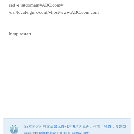
sed -i 's#domain#ABC.com#'
/usr/local/nginx/conf/vhost/www.ABC.com.conf
lnmp restart
SS本博客所有文章
如无特别注明
均为原创。
作者：
恶猫
，
复制或
转载请
以超链接形式
注明转自
恶猫的博客
。