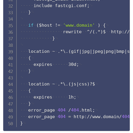
include
fastcgi
.
conf
;
}
if
(
$host
!=
'www.domain'
)
{
rewrite
^
/
(
.
*
)
$
http
:
/
/
w
}
location
~
.
*
\
.
(
gif
|
jpg
|
jpeg
|
png
|
bmp
|
sw
{
expires
30d
;
}
location
~
.
*
\
.
(
js
|
css
)
?
$
{
expires
1h
;
}
error_page
404
/
404
.
html
;
error_page
404
=
http
:
/
/
www
.
domain
/
404
.
}