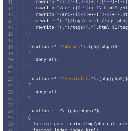
rewrite
^
/
list
-
(
[
0
-
9
]
+
)
-
(
[
0
-
9
]
+
)
-
(
[
0
rewrite
^
/
arc
-
(
[
0
-
9
]
+
)
-
1
\
.
html$
/
plu
rewrite
^
/
arc
-
(
[
0
-
9
]
+
)
-
(
[
0
-
9
]
+
)
\
.
htm
rewrite
^
(
.
*
)
/
tags\
.
html
/
tags
.
php
;
rewrite
^
(
.
*
)
/
tags
/
(
.
*
)
.
html
$1
/
tags
}
location
~
*
^
/
data
/
.
*
\
.
(
php
|
php5
)
$
{
deny
all
;
}
location
~
*
^
/
templets
/
.
*
\
.
(
php
|
php5
)
$
{
deny
all
;
}
location
~
.
*
\
.
(
php
|
php5
)
?
$
{
fastcgi_pass
unix
:
/
tmp
/
php
-
cgi
.
sock
;
fastcgi_index
index
.
html
;