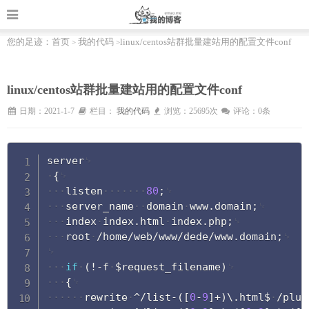
您的足迹：
首页
我的代码
linux/centos站群批量建站用的配置文件conf
>
>
linux/centos站群批量建站用的配置文件conf
日期：2021-1-7
栏目：
我的代码
浏览：25695次
评论：0条
Copy
server
{
listen
80
;
server_name
domain
www
.
domain
;
index
index
.
html
index
.
php
;
root
/
home
/
web
/
www
/
dede
/
www
.
domain
;
if
(
!
-
f
$request_filename
)
{
rewrite
^
/
list
-
(
[
0
-
9
]
+
)
\
.
html$
/
plus