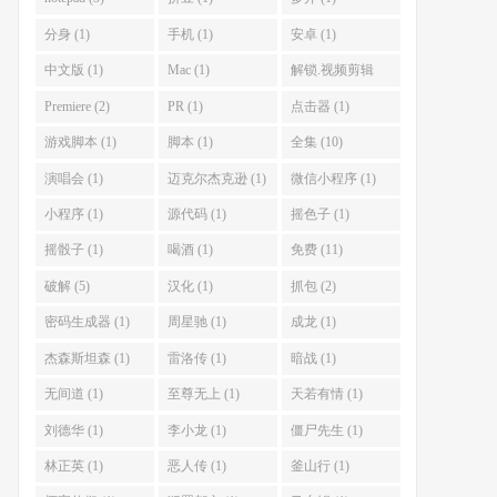
分身 (1)
手机 (1)
安卓 (1)
中文版 (1)
Mac (1)
解锁.视频剪辑
(1)
Premiere (2)
PR (1)
点击器 (1)
游戏脚本 (1)
脚本 (1)
全集 (10)
演唱会 (1)
迈克尔杰克逊 (1)
微信小程序 (1)
小程序 (1)
源代码 (1)
摇色子 (1)
摇骰子 (1)
喝酒 (1)
免费 (11)
破解 (5)
汉化 (1)
抓包 (2)
密码生成器 (1)
周星驰 (1)
成龙 (1)
杰森斯坦森 (1)
雷洛传 (1)
暗战 (1)
无间道 (1)
至尊无上 (1)
天若有情 (1)
刘德华 (1)
李小龙 (1)
僵尸先生 (1)
林正英 (1)
恶人传 (1)
釜山行 (1)