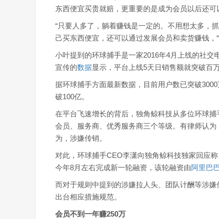
东西便宜买贵就赔，更重要的是成为会员以后还可
“只要人多了，躺着赚钱是一定的。不用想太多，抓
己买东西便宜，还可以通过发展会员和卖货赚钱，“
小叶提到的环球捕手是一家2016年4月上线的社
宣传的
数据
显示，平台上线5天日销售额就突破百万
据环球捕手方面最新数据，目前用户数已突破3000
破100亿。
在平台飞速增长的背后，独角鲸科技从多位环球捕
会员、服务商、优秀服务商三个等级。有律师认为
为，涉嫌传销。
对此，环球捕手CEO李潇向独角鲸科技独家回应
今年8月左右完成新一轮融资，该轮融资由
阿里巴
而对于规则中提到的涉嫌拉人头、团队计酬等涉嫌
出台相应措施规范。
会员不到一年赚250万