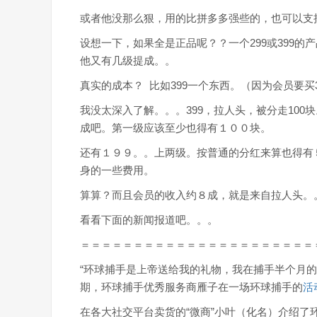
或者他没那么狠，用的比拼多多强些的，也可以支
设想一下，如果全是正品呢？？一个299或399的
他又有几级提成。。
真实的成本？ 比如399一个东西。（因为会员要买
我没太深入了解。。。399，拉人头，被分走100
成吧。第一级应该至少也得有１００块。
还有１９９。。上两级。按普通的分红来算也得有
身的一些费用。
算算？而且会员的收入约８成，就是来自拉人头。
看看下面的新闻报道吧。。。
＝＝＝＝＝＝＝＝＝＝＝＝＝＝＝＝＝＝＝＝＝＝
“环球捕手是上帝送给我的礼物，我在捕手半个月的
期，环球捕手优秀服务商雁子在一场环球捕手的
活
在各大社交平台卖货的“微商”小叶（化名）介绍了环