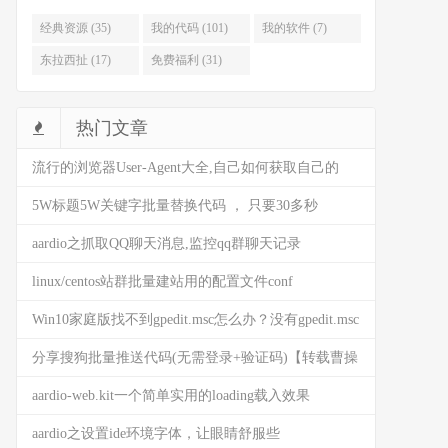
经典资源 (35)
我的代码 (101)
我的软件 (7)
东拉西扯 (17)
免费福利 (31)
热门文章
流行的浏览器User-Agent大全,自己如何获取自己的
user-agent
5W标题5W关键字批量替换代码 ， 只要30多秒
(AARDIO代码)
aardio之抓取QQ聊天消息,监控qq群聊天记录
linux/centos站群批量建站用的配置文件conf
Win10家庭版找不到gpedit.msc怎么办？没有gpedit.msc
是什么情况？来这看看解决方法
分享搜狗批量推送代码(无需登录+验证码)【转载曹操
BG】
aardio-web.kit一个简单实用的loading载入效果
(HTML5)
aardio之设置ide环境字体，让眼睛舒服些