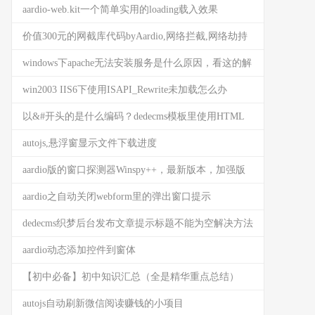
aardio-web.kit一个简单实用的loading载入效果
(HTML5)
价值300元的网截库代码byAardio,网络拦截,网络劫持
windows下apache无法安装服务是什么原因，看这的解
决办法吧
win2003 IIS6下使用ISAPI_Rewrite未加载怎么办
以&#开头的是什么编码？dedecms模板里使用HTML
Entity实体字符
autojs,悬浮窗显示文件下载进度
aardio版的窗口探测器Winspy++，最新版本，加强版
aardio之自动关闭webform里的弹出窗口提示
dedecms织梦后台发布文章提示标题不能为空解决方法
aardio动态添加控件到窗体
【初中必备】初中知识汇总（全是精华重点总结）
autojs自动刷新微信阅读赚钱的小项目