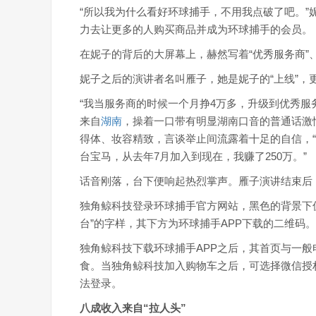
“所以我为什么看好环球捕手，不用我点破了吧。
力去让更多的人购买商品并成为环球捕手的会员。
在妮子的背后的大屏幕上，赫然写着“优秀服务商”、“
妮子之后的演讲者名叫雁子，她是妮子的“上线”，更
“我当服务商的时候一个月挣4万多，升级到优秀服
来自
湖南
，操着一口带有明显湖南口音的普通话激
得体、妆容精致，言谈举止间流露着十足的自信，
台宝马，从去年7月加入到现在，我赚了250万。”
话音刚落，台下便响起热烈掌声。雁子演讲结束后
独角鲸科技登录环球捕手官方网站，黑色的背景下
台”的字样，其下方为环球捕手APP下载的二维码。
独角鲸科技下载环球捕手APP之后，其首页与一般
食。当独角鲸科技加入购物车之后，可选择微信授
法登录。
八成收入来自“拉人头”