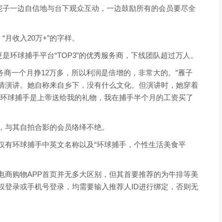
”妮子一边自信地与台下观众互动，一边鼓励所有的会员要尽全
月收入20万+”的字样。
是环球捕手平台“TOP3”的优秀服务商，下线团队超过万人。
务商一个月挣12万多，所以利润是倍增的，非常大的。”雁子
情演讲。她自称来自乡下，没有什么文化。但演讲时，她穿着
“环球捕手是上帝送给我的礼物，我在捕手半个月的工资买了
，与其自拍合影的会员络绎不绝。
仅有环球捕手中英文名称以及“环球捕手，个性生活美食平
电商购物APP首页并无多大区别，但其首要推荐的为牛排等美
权登录或手机号登录，均需要输入推荐人ID进行绑定，否则无