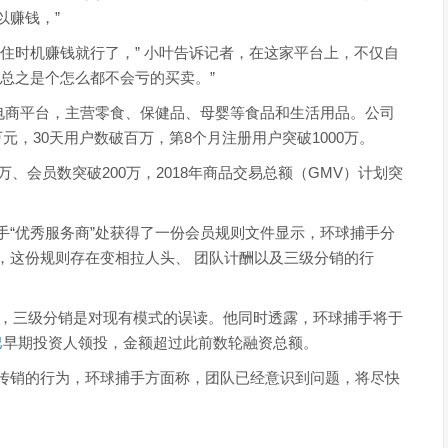
以赚钱，”
住时机赚钱就行了，” 小叶告诉记者，在这家平台上，不仅自
总之是个怎么都不会亏的买卖。”
交电商平台，主营零食、保健品、母婴等食品和生活用品。公司
元，30天用户数破百万，第8个月注册用户突破1000万。
万、会员数突破200万，2018年商品交易总额（GMV）计划突
手“优秀服务商”处获得了一份会员规则文件显示，环球捕手分
，这份规则存在变相拉人头、 团队计酬以及三级分销的行
称，三级分销是对现有模式的误读。他同时透露，环球捕手将于
巴
早期投资人领投，金额超过此前数轮融资总额。
传销的行为，环球捕手方面称，团队已经意识到问题，将尽快