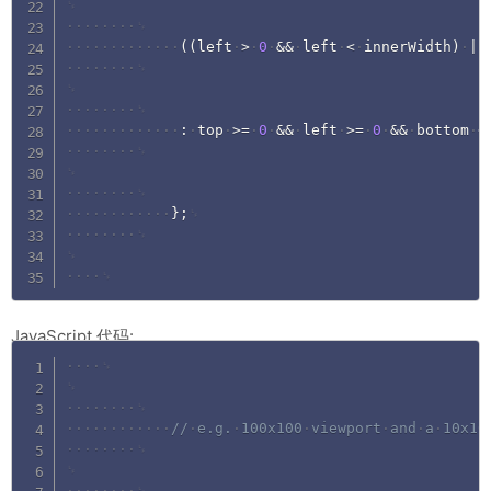
(
(
left
>
0
&&
left
<
innerWidth
)
||
:
top
>=
0
&&
left
>=
0
&&
bottom
<
}
;
JavaScript 代码:
Copy
//
e.g.
100x100
viewport
and
a
10x10