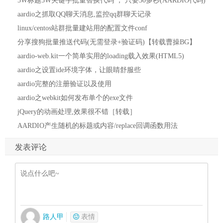
5W标题5W关键字批量替换代码 ， 只要30多秒(AARDIO代码)
aardio之抓取QQ聊天消息,监控qq群聊天记录
linux/centos站群批量建站用的配置文件conf
分享搜狗批量推送代码(无需登录+验证码)【转载曹操BG】
aardio-web.kit一个简单实用的loading载入效果(HTML5)
aardio之设置ide环境字体，让眼睛舒服些
aardio完整的注册验证以及使用
aardio之webkit如何发布单个的exe文件
jQuery的动画处理,效果很不错［转载］
AARDIO产生随机的标题或内容/replace回调函数用法
发表评论
路人甲
表情