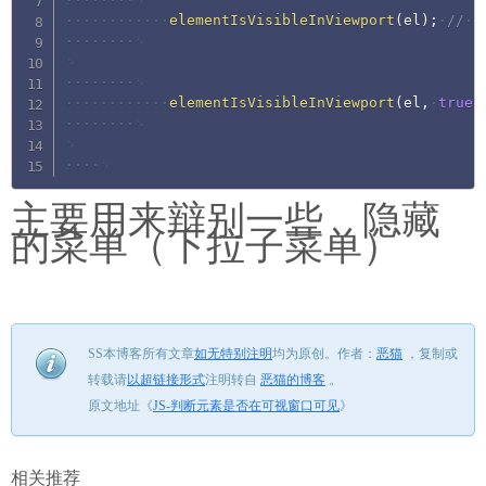
elementIsVisibleInViewport
(
el
)
;
//
f
elementIsVisibleInViewport
(
el
,
true
)
主要用来辩别一些 隐藏
的菜单（下拉子菜单）
SS本博客所有文章
如无特别注明
均为原创。
作者：
恶猫
，
复制或
转载请
以超链接形式
注明转自
恶猫的博客
。
原文地址《
JS-判断元素是否在可视窗口可见
》
相关推荐