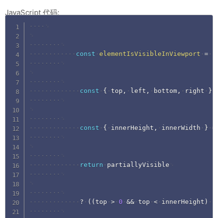
JavaScript 代码:
Copy
const
elementIsVisibleInViewport
=
(
const
{
top
,
left
,
bottom
,
right
}
const
{
innerHeight
,
innerWidth
}
=
return
partiallyVisible
?
(
(
top
>
0
&&
top
<
innerHeight
)
|