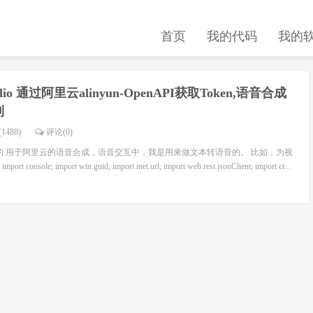
首页
我的代码
我的
dio 通过阿里云alinyun-OpenAPI获取Token,语音合成
到
1488)
评论(
0
)
实现的 用于阿里云的语音合成，语音交互中，我是用来做文本转语音的。 比如，为视
ole; import win.guid; import inet.url; import web.rest.jsonClient; import cr...