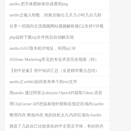
aardio,把字体图标保存成透明png
aardio之输入秒数，转换后输出几天几小时几分几秒
分享一些国内主流视频网站视频解析接口(支持VIP视
频)
php远程下载zip文件然后自动解压缩
aardio/AAU取本机IP地址，利用ip138
Affiliate Marketing常见的专业术语完全指南（转）
【初中必备】初中知识汇总（全是精华重点总结）
aardio之webkit如何发布单个的exe文件
用aardio 通过阿里云alinyun-OpenAPI获取Token,语音
合成语音交互中用到
用ClipCursor API把鼠标指针限制在指定区域内/aardio
版
整理内存,释放内存,免的挂机太久内存狂涨ByAardio
挑选了几款自己比较喜欢的中文英文字体，有好的共