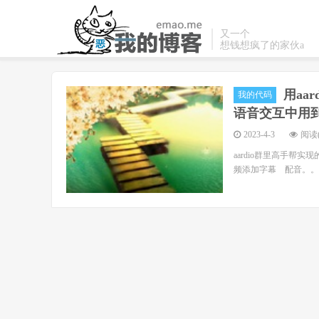
又一个
想钱想疯了的家伙a
用aar
我的代码
语音交互中用
2023-4-3
阅读(
aardio群里高手帮
频添加字幕 配音。。 import cons