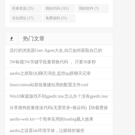
经典资源 (35)
我的代码 (101)
我的软件 (7)
东拉西扯 (17)
免费福利 (31)
热门文章
流行的浏览器User-Agent大全,自己如何获取自己的
user-agent
5W标题5W关键字批量替换代码 ， 只要30多秒
(AARDIO代码)
aardio之抓取QQ聊天消息,监控qq群聊天记录
linux/centos站群批量建站用的配置文件conf
Win10家庭版找不到gpedit.msc怎么办？没有gpedit.msc
是什么情况？来这看看解决方法
分享搜狗批量推送代码(无需登录+验证码)【转载曹操
BG】
aardio-web.kit一个简单实用的loading载入效果
(HTML5)
aardio之设置ide环境字体，让眼睛舒服些