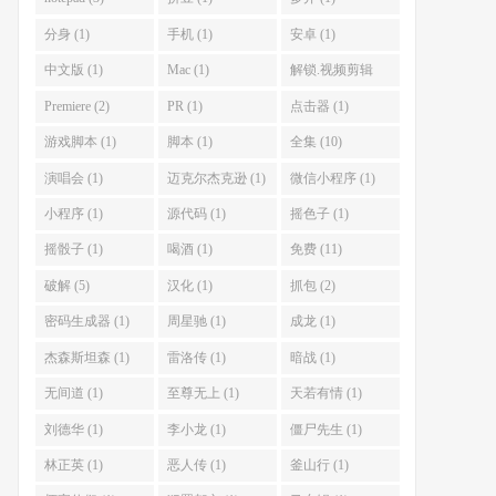
分身 (1)
手机 (1)
安卓 (1)
中文版 (1)
Mac (1)
解锁.视频剪辑
(1)
Premiere (2)
PR (1)
点击器 (1)
游戏脚本 (1)
脚本 (1)
全集 (10)
演唱会 (1)
迈克尔杰克逊 (1)
微信小程序 (1)
小程序 (1)
源代码 (1)
摇色子 (1)
摇骰子 (1)
喝酒 (1)
免费 (11)
破解 (5)
汉化 (1)
抓包 (2)
密码生成器 (1)
周星驰 (1)
成龙 (1)
杰森斯坦森 (1)
雷洛传 (1)
暗战 (1)
无间道 (1)
至尊无上 (1)
天若有情 (1)
刘德华 (1)
李小龙 (1)
僵尸先生 (1)
林正英 (1)
恶人传 (1)
釜山行 (1)