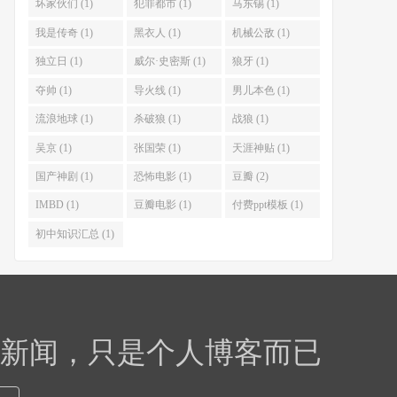
坏家伙们 (1)
犯罪都市 (1)
马东锡 (1)
我是传奇 (1)
黑衣人 (1)
机械公敌 (1)
独立日 (1)
威尔·史密斯 (1)
狼牙 (1)
夺帅 (1)
导火线 (1)
男儿本色 (1)
流浪地球 (1)
杀破狼 (1)
战狼 (1)
吴京 (1)
张国荣 (1)
天涯神贴 (1)
国产神剧 (1)
恐怖电影 (1)
豆瓣 (2)
IMBD (1)
豆瓣电影 (1)
付费ppt模板 (1)
初中知识汇总 (1)
，新闻，只是个人博客而已