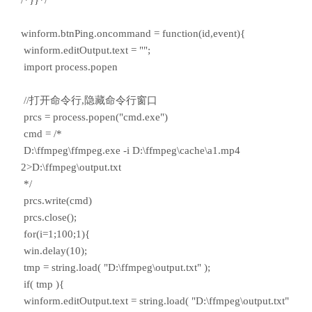
/*}}*/
winform.btnPing.oncommand = function(id,event){
winform.editOutput.text = "";
import process.popen
//打开命令行,隐藏命令行窗口
prcs = process.popen("cmd.exe")
cmd = /*
D:\ffmpeg\ffmpeg.exe -i D:\ffmpeg\cache\a1.mp4
2>D:\ffmpeg\output.txt
*/
prcs.write(cmd)
prcs.close();
for(i=1;100;1){
win.delay(10);
tmp = string.load( "D:\ffmpeg\output.txt" );
if( tmp ){
winform.editOutput.text = string.load( "D:\ffmpeg\output.txt"