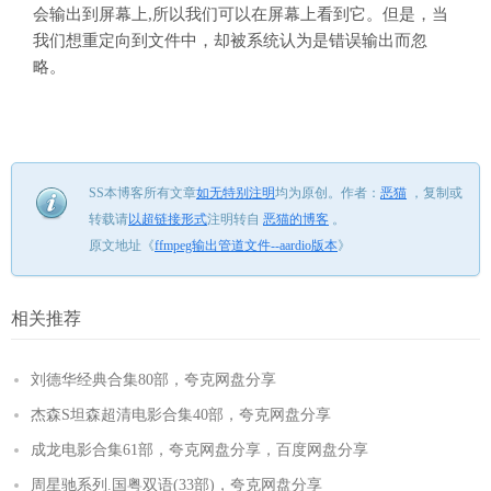
会输出到屏幕上,所以我们可以在屏幕上看到它。但是，当
我们想重定向到文件中，却被系统认为是错误输出而忽
略。
SS本博客所有文章
如无特别注明
均为原创。
作者：
恶猫
，
复制或
转载请
以超链接形式
注明转自
恶猫的博客
。
原文地址《
ffmpeg输出管道文件--aardio版本
》
相关推荐
刘德华经典合集80部，夸克网盘分享
杰森S坦森超清电影合集40部，夸克网盘分享
成龙电影合集61部，夸克网盘分享，百度网盘分享
周星驰系列.国粤双语(33部)，夸克网盘分享