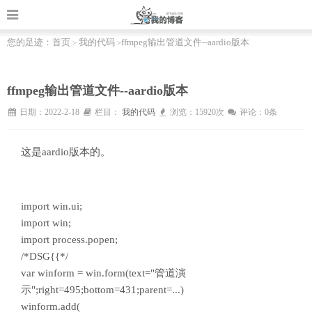
您的足迹：
首页
我的代码
ffmpeg输出管道文件--aardio版本
>
>
ffmpeg输出管道文件--aardio版本
日期：2022-2-18
栏目：
我的代码
浏览：15920次
评论：0条
这是aardio版本的。
import win.ui;
import win;
import process.popen;
/*DSG{{*/
var winform = win.form(text="管道演
示";right=495;bottom=431;parent=...)
winform.add(