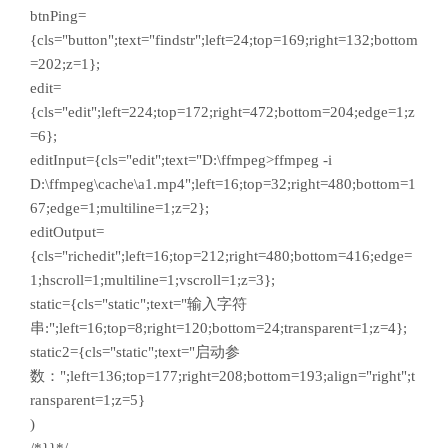
btnPing=
{cls="button";text="findstr";left=24;top=169;right=132;bottom
=202;z=1};
edit=
{cls="edit";left=224;top=172;right=472;bottom=204;edge=1;z
=6};
editInput={cls="edit";text="D:\ffmpeg>ffmpeg -i
D:\ffmpeg\cache\a1.mp4";left=16;top=32;right=480;bottom=1
67;edge=1;multiline=1;z=2};
editOutput=
{cls="richedit";left=16;top=212;right=480;bottom=416;edge=
1;hscroll=1;multiline=1;vscroll=1;z=3};
static={cls="static";text="输入字符
串:";left=16;top=8;right=120;bottom=24;transparent=1;z=4};
static2={cls="static";text="启动参
数：";left=136;top=177;right=208;bottom=193;align="right";t
ransparent=1;z=5}
)