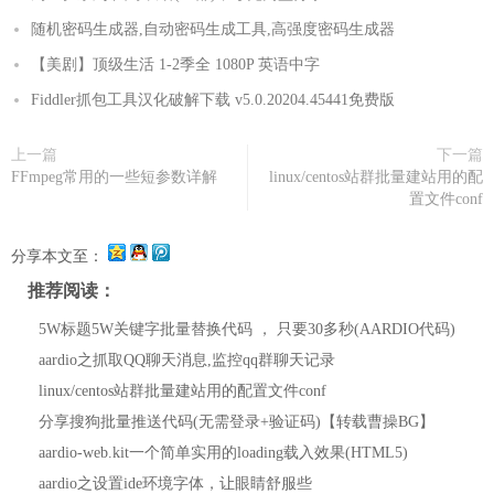
随机密码生成器,自动密码生成工具,高强度密码生成器
【美剧】顶级生活 1-2季全 1080P 英语中字
Fiddler抓包工具汉化破解下载 v5.0.20204.45441免费版
上一篇
下一篇
FFmpeg常用的一些短参数详解
linux/centos站群批量建站用的配
置文件conf
分享本文至：
推荐阅读：
5W标题5W关键字批量替换代码 ， 只要30多秒(AARDIO代码)
aardio之抓取QQ聊天消息,监控qq群聊天记录
linux/centos站群批量建站用的配置文件conf
分享搜狗批量推送代码(无需登录+验证码)【转载曹操BG】
aardio-web.kit一个简单实用的loading载入效果(HTML5)
aardio之设置ide环境字体，让眼睛舒服些