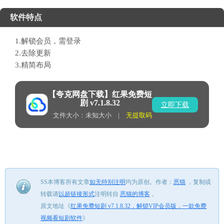
软件特点
1.解锁会员，需登录
2.去除更新
3.精简布局
【夸克网盘下载】红果免费短
剧 v7.1.8.32
立即下载
文件大小：未知大小 |
无提取码
SS本博客所有文章
如无特别注明
均为原创。
作者：
恶猫
，
复制或
转载请
以超链接形式
注明转自
恶猫的博客
。
原文地址《
红果免费短剧 v7.1.8.32，解锁VIP会员版，一款免费
视频看短剧软件
》