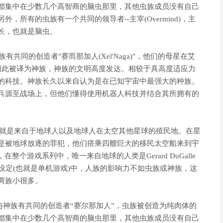
都集中在少数几个高智商的脑虫那里，其他虫族成员没有自己
所有的虫族有一个共同的领导者--主宰(Overmind)，主
长，也就是脑虫。
有共同的创造者"赛而那加人(Xel'Naga)"，他们的母星在艾
灵，因此被译为神族，神族的文明高度发达。相较于具高度适应力
的科技。神族长久以来自认为是在已知宇宙中最强大的种族。
兵源至战场上，但他们懂得使用机器人科技并结合其所拥有的
，也就是来自于地球人以及地球人在太空其他星球的殖民地。在星
是被地球放逐的罪犯，他们搭乘四艘巨大的移民太空船来到宇
个游戏系列中，唯一来自地球的人类是Gerard DuGalle
设定(也就是单机游戏)中，人族的影响力不如虫族或神族，这
两族小很多。
们与神族有共同的创造者“赛尔那加人”，虫族被创造为纯肉体的
都集中在少数几个高智商的脑虫那里，其他虫族成员没有自己