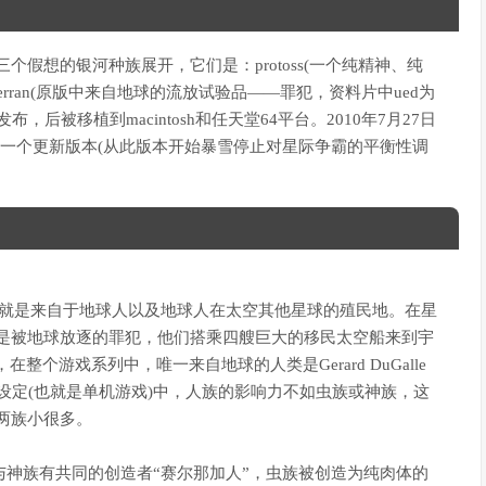
假想的银河种族展开，它们是：protoss(一个纯精神、纯
terran(原版中来自地球的流放试验品——罪犯，资料片中ued为
，后被移植到macintosh和任天堂64平台。2010年7月27日
霸的一个更新版本(从此版本开始暴雪停止对星际争霸的平衡性调
，也就是来自于地球人以及地球人在太空其他星球的殖民地。在星
是被地球放逐的罪犯，他们搭乘四艘巨大的移民太空船来到宇
个游戏系列中，唯一来自地球的人类是Gerard DuGalle
设定(也就是单机游戏)中，人族的影响力不如虫族或神族，这
两族小很多。
们与神族有共同的创造者“赛尔那加人”，虫族被创造为纯肉体的