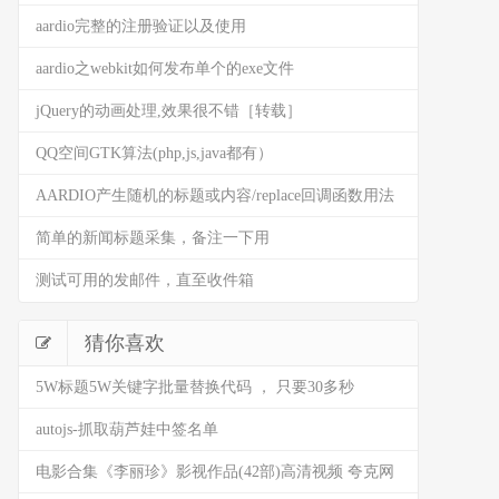
aardio完整的注册验证以及使用
aardio之webkit如何发布单个的exe文件
jQuery的动画处理,效果很不错［转载］
QQ空间GTK算法(php,js,java都有）
AARDIO产生随机的标题或内容/replace回调函数用法
简单的新闻标题采集，备注一下用
测试可用的发邮件，直至收件箱
猜你喜欢
5W标题5W关键字批量替换代码 ， 只要30多秒
(AARDIO代码)
autojs-抓取葫芦娃中签名单
电影合集《李丽珍》影视作品(42部)高清视频 夸克网