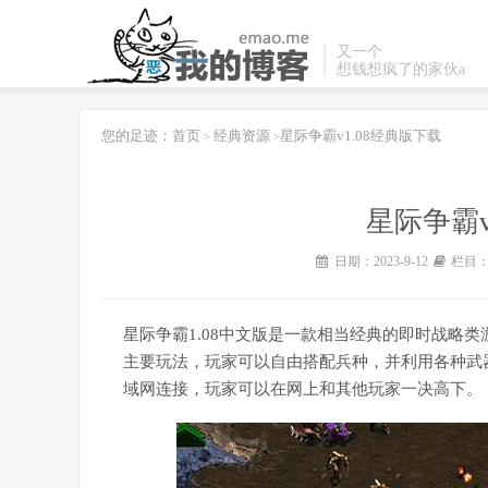
又一个
想钱想疯了的家伙a
您的足迹：
首页
经典资源
星际争霸v1.08经典版下载
>
>
星际争霸v
日期：2023-9-12
栏目
星际争霸1.08中文版是一款相当经典的即时战略类
主要玩法，玩家可以自由搭配兵种，并利用各种武器去
域网连接，玩家可以在网上和其他玩家一决高下。