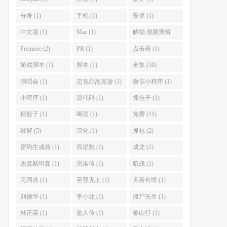
分身 (1)
手机 (1)
安卓 (1)
中文版 (1)
Mac (1)
解锁.视频剪辑
(1)
Premiere (2)
PR (1)
点击器 (1)
游戏脚本 (1)
脚本 (1)
全集 (10)
演唱会 (1)
迈克尔杰克逊 (1)
微信小程序 (1)
小程序 (1)
源代码 (1)
摇色子 (1)
摇骰子 (1)
喝酒 (1)
免费 (11)
破解 (5)
汉化 (1)
抓包 (2)
密码生成器 (1)
周星驰 (1)
成龙 (1)
杰森斯坦森 (1)
雷洛传 (1)
暗战 (1)
无间道 (1)
至尊无上 (1)
天若有情 (1)
刘德华 (1)
李小龙 (1)
僵尸先生 (1)
林正英 (1)
恶人传 (1)
釜山行 (1)