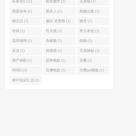
坏家伙们 (1)
犯罪都市 (1)
马东锡 (1)
我是传奇 (1)
黑衣人 (1)
机械公敌 (1)
独立日 (1)
威尔·史密斯 (1)
狼牙 (1)
夺帅 (1)
导火线 (1)
男儿本色 (1)
流浪地球 (1)
杀破狼 (1)
战狼 (1)
吴京 (1)
张国荣 (1)
天涯神贴 (1)
国产神剧 (1)
恐怖电影 (1)
豆瓣 (2)
IMBD (1)
豆瓣电影 (1)
付费ppt模板 (1)
初中知识汇总 (1)