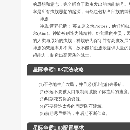
的思想和意志，完全听命于脑虫发出的幽能信号。另外，
宰是所有虫族思想的起源，当然也包括各部族的酋
神族
神族/普罗托斯： 英文原文为Protoss，他们和虫族
尔(Aiur)。神族被创造为纯精神、纯能量的生
的人类与原始的虫族，神族较为保守并有高度发展
神族的繁殖率并不高，故不能如虫族般提供大量的
超能力，制造出高素质的战士。
星际争霸1.08玩法攻略
(1)不停地生产农民，并且必须让他们去采矿。
(2)永远不要被人口限制而减慢了你造兵的速度
(3)时刻花费你的资源。
(4)不要建造太多的固定防守建筑。
(5)前期尽早探路，中后期不断侦查。
星际争霸1.08配置要求