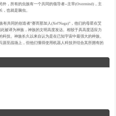
所有的虫族有一个共同的领导者--主宰(Overmind)，主
长，也就是脑虫。
有共同的创造者"赛而那加人(Xel'Naga)"，他们的母星在艾
灵，因此被译为神族，神族的文明高度发达。相较于具高度适应力
的科技。神族长久以来自认为是在已知宇宙中最强大的种族。
兵源至战场上，但他们懂得使用机器人科技并结合其所拥有的
。