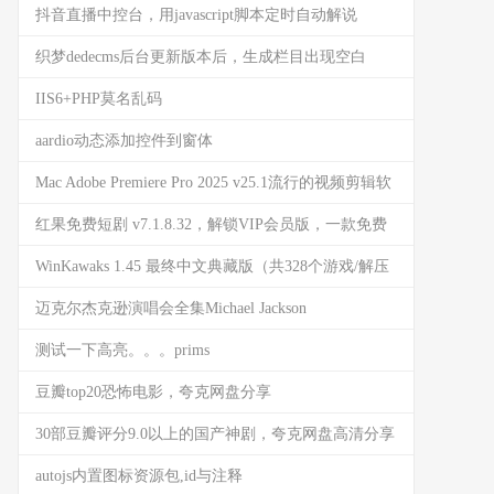
盘百度网盘下载
抖音直播中控台，用javascript脚本定时自动解说
织梦dedecms后台更新版本后，生成栏目出现空白
IIS6+PHP莫名乱码
aardio动态添加控件到窗体
Mac Adobe Premiere Pro 2025 v25.1流行的视频剪辑软
件 中文版
红果免费短剧 v7.1.8.32，解锁VIP会员版，一款免费
视频看短剧软件
WinKawaks 1.45 最终中文典藏版（共328个游戏/解压
即玩）
迈克尔杰克逊演唱会全集Michael Jackson
测试一下高亮。。。prims
豆瓣top20恐怖电影，夸克网盘分享
30部豆瓣评分9.0以上的国产神剧，夸克网盘高清分享
autojs内置图标资源包,id与注释