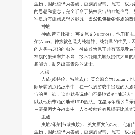
生物，因此也译为兽族，虫族的智慧、意志、权力
的思想和意志，完全听命于脑虫发出的幽能信号。另外，
宰是所有虫族思想的起源，当然也包括各部族的酋
神族
神族/普罗托斯： 英文原文为Protoss，他们和虫族
尔(Aiur)。神族被创造为纯精神、纯能量的生
的人类与原始的虫族，神族较为保守并有高度发展
神族的繁殖率并不高，故不能如虫族般提供大量的
超能力，制造出高素质的战士。
人族
人族(或特伦、特兰族)： 英文原文为Terran
际争霸的原始故事中，在一代的游戏中出现的人族
宙的另一端，这也就是说他们不是地道的“地球人”，在整
以及他所带领的地球UED舰队。在星际争霸的背景
主要是因为在故事中，人类被叙述的规模要比其他
虫族
虫族/泽尔格(或虫族)： 英文原文为Zerg，他
生物，因此也译为兽族，虫族的智慧、意志、权力