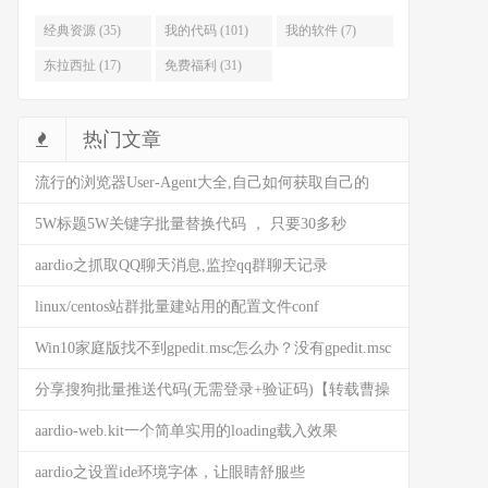
经典资源 (35)
我的代码 (101)
我的软件 (7)
东拉西扯 (17)
免费福利 (31)
热门文章
流行的浏览器User-Agent大全,自己如何获取自己的
user-agent
5W标题5W关键字批量替换代码 ， 只要30多秒
(AARDIO代码)
aardio之抓取QQ聊天消息,监控qq群聊天记录
linux/centos站群批量建站用的配置文件conf
Win10家庭版找不到gpedit.msc怎么办？没有gpedit.msc
是什么情况？来这看看解决方法
分享搜狗批量推送代码(无需登录+验证码)【转载曹操
BG】
aardio-web.kit一个简单实用的loading载入效果
(HTML5)
aardio之设置ide环境字体，让眼睛舒服些