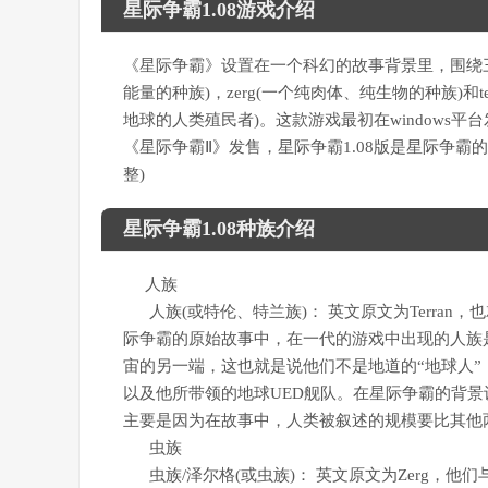
星际争霸1.08游戏介绍
《星际争霸》设置在一个科幻的故事背景里，围绕三个
能量的种族)，zerg(一个纯肉体、纯生物的种族)和
地球的人类殖民者)。这款游戏最初在windows平台发布
《星际争霸Ⅱ》发售，星际争霸1.08版是星际争
整)
星际争霸1.08种族介绍
人族
人族(或特伦、特兰族)： 英文原文为Terran
际争霸的原始故事中，在一代的游戏中出现的人族
宙的另一端，这也就是说他们不是地道的“地球人”，在整
以及他所带领的地球UED舰队。在星际争霸的背景
主要是因为在故事中，人类被叙述的规模要比其他
虫族
虫族/泽尔格(或虫族)： 英文原文为Zerg，他