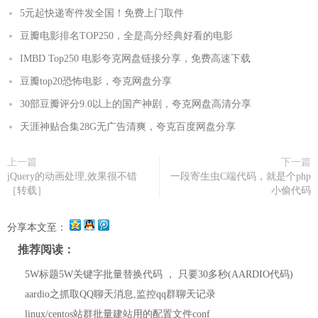
5元起快递寄件发全国！免费上门取件
豆瓣电影排名TOP250，全是高分经典好看的电影
IMBD Top250 电影夸克网盘链接分享，免费高速下载
豆瓣top20恐怖电影，夸克网盘分享
30部豆瓣评分9.0以上的国产神剧，夸克网盘高清分享
天涯神贴合集28G无广告清爽，夸克百度网盘分享
上一篇
下一篇
jQuery的动画处理,效果很不错
一段寄生虫C端代码，就是个php
［转载］
小偷代码
分享本文至：
推荐阅读：
5W标题5W关键字批量替换代码 ， 只要30多秒(AARDIO代码)
aardio之抓取QQ聊天消息,监控qq群聊天记录
linux/centos站群批量建站用的配置文件conf