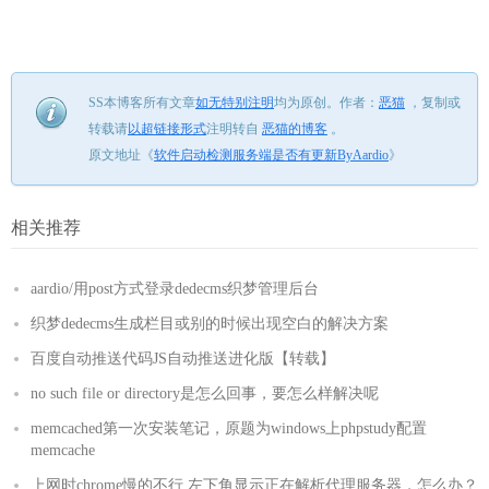
SS本博客所有文章
如无特别注明
均为原创。
作者：
恶猫
，
复制或
转载请
以超链接形式
注明转自
恶猫的博客
。
原文地址《
软件启动检测服务端是否有更新ByAardio
》
相关推荐
aardio/用post方式登录dedecms织梦管理后台
织梦dedecms生成栏目或别的时候出现空白的解决方案
百度自动推送代码JS自动推送进化版【转载】
no such file or directory是怎么回事，要怎么样解决呢
memcached第一次安装笔记，原题为windows上phpstudy配置
memcache
上网时chrome慢的不行,左下角显示正在解析代理服务器，怎么办？