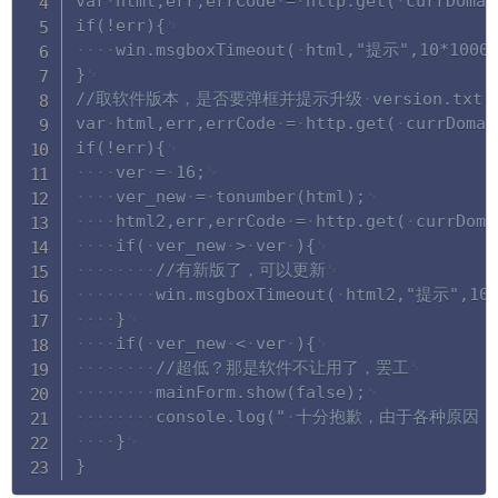
var
html,err,errCode
=
http.get(
currDomai
if(!err){
win.msgboxTimeout(
html,"提示",10*1000,
}
//取软件版本，是否要弹框并提示升级
version.txt
var
html,err,errCode
=
http.get(
currDomai
if(!err){
ver
=
16;
ver_new
=
tonumber(html);
html2,err,errCode
=
http.get(
currDoma
if(
ver_new
>
ver
){
//有新版了，可以更新
win.msgboxTimeout(
html2,"提示",10*
}
if(
ver_new
<
ver
){
//超低？那是软件不让用了，罢工
mainForm.show(false);
console.log("
十分抱歉，由于各种原因，软
}
}